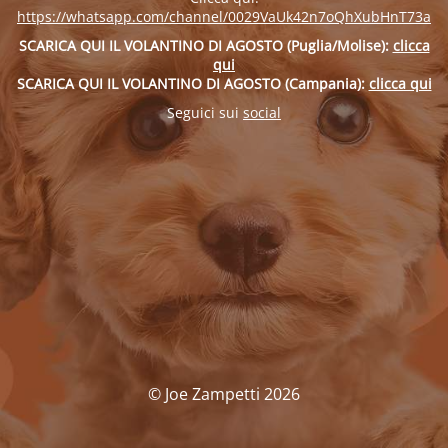
https://whatsapp.com/channel/0029VaUk42n7oQhXubHnT73a
SCARICA QUI IL VOLANTINO DI AGOSTO (Puglia/Molise):
clicca
qui
SCARICA QUI IL VOLANTINO DI AGOSTO (Campania):
clicca qui
Seguici sui
social
© Joe Zampetti 2026