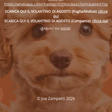
https://whatsapp.com/channel/0029VaUk42n7oQhXubHnT73a
SCARICA QUI IL VOLANTINO DI AGOSTO (Puglia/Molise):
clicca
qui
SCARICA QUI IL VOLANTINO DI AGOSTO (Campania):
clicca qui
Seguici sui
social
© Joe Zampetti 2026